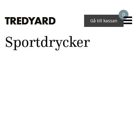
0
Gå till kassan
Sportdrycker