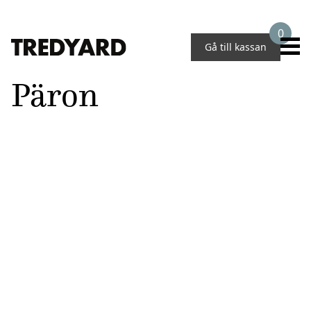
0
Gå till kassan
Päron