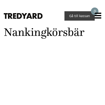
0
Gå till kassan
Nankingkörsbär