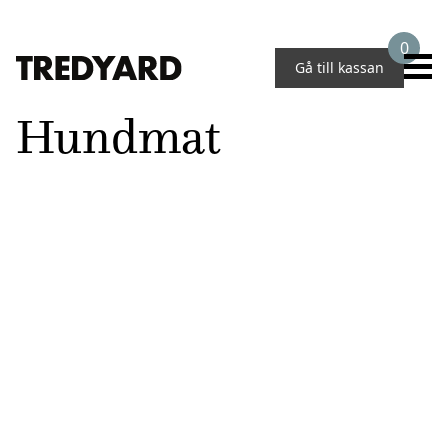
0
Gå till kassan
Hundmat