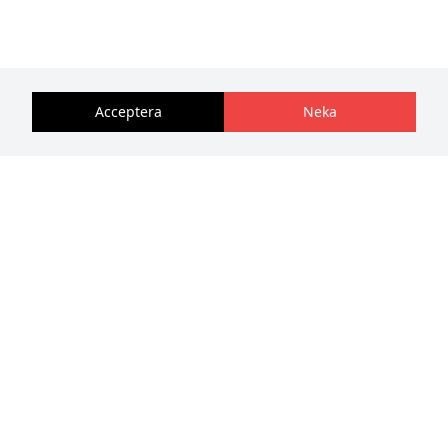
Acceptera
Neka
Logga in
Villkor
Om oss
Integritetspolicy