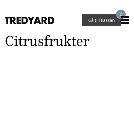
0
Gå till kassan
Citrusfrukter