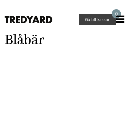
0
Gå till kassan
Blåbär